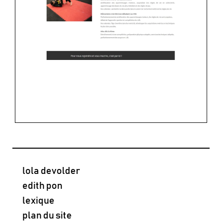
lola devolder
edith pon
lexique
plan du site